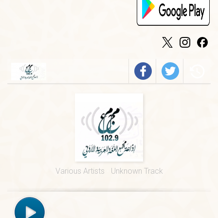
الخميس
-
٠٩:٣٠ ص
فيروز
الجمعة
-
٠١:٠٠ م
درس ديني
الجمعة
-
١٢:٠٠ م
قرآن كريم
الخميس
-
٠٢:٠٠ م
فرسان الضاد
الخميس
-
٠١:٠٠ م
قيم السور القرآنية