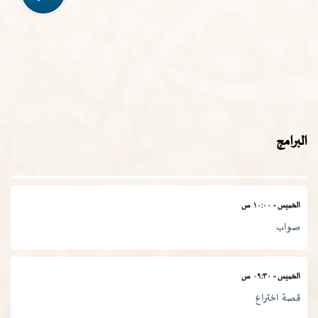
الأربعاء
-
١١:٣٠ ص
في المصطلح العلمي
الخميس
-
١١:٠٠ ص
البرامج
المجمع في أسبوع
الخميس
-
١٠:٠٠ ص
صواب
الخميس
-
٠٩:٣٠ ص
قصة اختراع