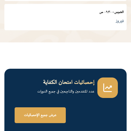
الخميس
-
٠٩:٣٠ ص
فيروز
الجمعة
-
٠١:٠٠ م
درس ديني
الجمعة
-
١٢:٠٠ م
قرآن كريم
إحصائيات امتحان الكفاية
عدد المتقدمين والناجحين في جميع الدورات
الخميس
-
٠٢:٠٠ م
فرسان الضاد
عرض جميع الإحصائيات