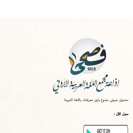
الخميس
-
١٠:٠٠ ص
صواب
محتوى صوتي متنوع يثري معرفتك باللغة العربية
الخميس
-
٠٩:٣٠ ص
حمل الآن :
قصة اختراع