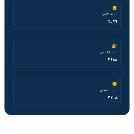
السنة الأخيرة
٢٠٢٦
عدد المتقدمين
٣٤٨٥
عدد الناجحين
٣٢٠٨