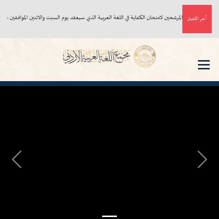
أسماء المرشحين لامتحان الكفاية في اللغة العربية الذي سيعقد يوم السبت والاثنين الموافقين ٨، ١٠/ ٨/ ٢٠٢٦م
آخر الأخبار
Next
Previous