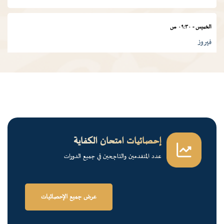
الخميس
-
٠٩:٣٠ ص
فيروز
الجمعة
-
٠١:٠٠ م
درس ديني
الجمعة
-
١٢:٠٠ م
قرآن كريم
إحصائيات امتحان الكفاية
عدد المتقدمين والناجحين في جميع الدورات
الخميس
-
٠٢:٠٠ م
فرسان الضاد
عرض جميع الإحصائيات