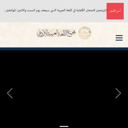
أسماء المرشحين لامتحان الكفاية في اللغة العربية الذي سيعقد يوم السبت والاثنين الموافقين ٨، ١٠/ ٨/ ٢٠٢٦م
آخر الأخبار
Next
Previous