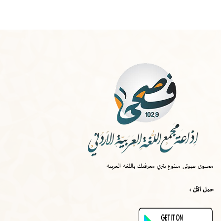
الخميس
-
١٠:٠٠ ص
صواب
محتوى صوتي متنوع يثري معرفتك باللغة العربية
الخميس
-
٠٩:٣٠ ص
حمل الآن :
قصة اختراع