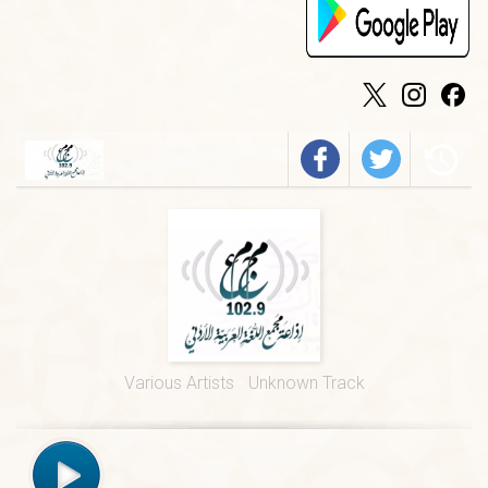
الخميس
-
٠٩:٣٠ ص
فيروز
الجمعة
-
٠١:٠٠ م
درس ديني
الجمعة
-
١٢:٠٠ م
قرآن كريم
الخميس
-
٠٢:٠٠ م
فرسان الضاد
الخميس
-
٠١:٠٠ م