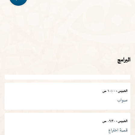
قيم السور القرآنية
الأربعاء
-
١١:٣٠ ص
في المصطلح العلمي
الخميس
-
١١:٠٠ ص
البرامج
المجمع في أسبوع
الخميس
-
١٠:٠٠ ص
صواب
الخميس
-
٠٩:٣٠ ص
قصة اختراع