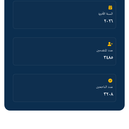
السنة الأخيرة
٢٠٢٦
عدد المتقدمين
٣٤٨٥
عدد الناجحين
٣٢٠٨