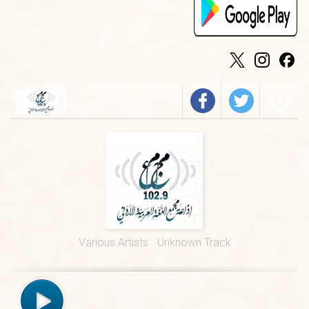
الخميس
-
٠٢:٠٠ م
فرسان الضاد
الخميس
-
٠١:٠٠ م
قيم السور القرآنية
الأربعاء
-
١١:٣٠ ص
في المصطلح العلمي
الخميس
-
١١:٠٠ ص
المجمع في أسبوع