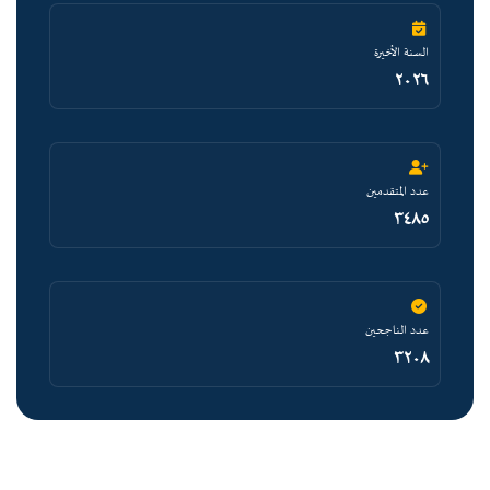
السنة الأخيرة
٢٠٢٦
عدد المتقدمين
٣٤٨٥
عدد الناجحين
٣٢٠٨