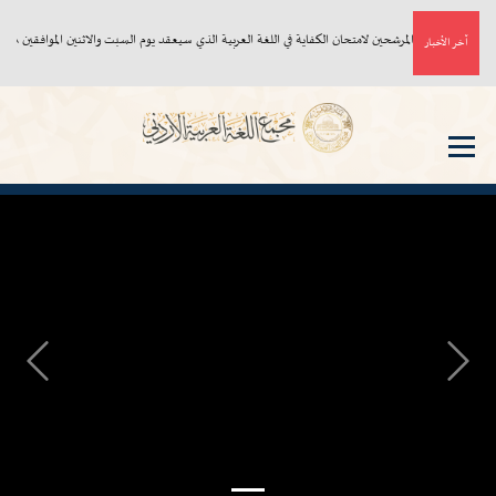
أسماء المرشحين لامتحان الكفاية في اللغة العربية الذي سيعقد يوم السبت والاثنين الموافقين ٨، ١٠/ ٨/ ٢٠٢٦م
آخر الأخبار
Next
Previous