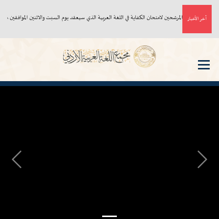
أسماء المرشحين لامتحان الكفاية في اللغة العربية الذي سيعقد يوم السبت والاثنين الموافقين ٨، ١٠/ ٨/ ٢٠٢٦م
آخر الأخبار
Next
Previous