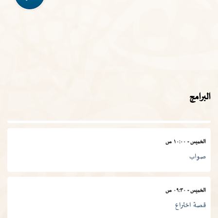
الأربعاء
-
١١:٣٠ ص
في المصطلح العلمي
الخميس
-
١١:٠٠ ص
البرامج
المجمع في أسبوع
الخميس
-
١٠:٠٠ ص
صواب
الخميس
-
٠٩:٣٠ ص
قصة اختراع