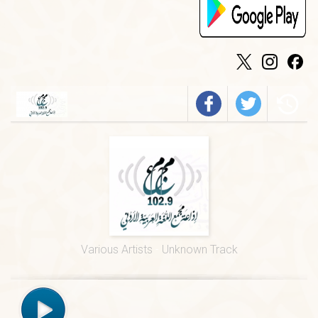
الخميس
-
٠٩:٣٠ ص
فيروز
الجمعة
-
٠١:٠٠ م
درس ديني
الجمعة
-
١٢:٠٠ م
قرآن كريم
الخميس
-
٠٢:٠٠ م
فرسان الضاد
الخميس
-
٠١:٠٠ م
قيم السور القرآنية