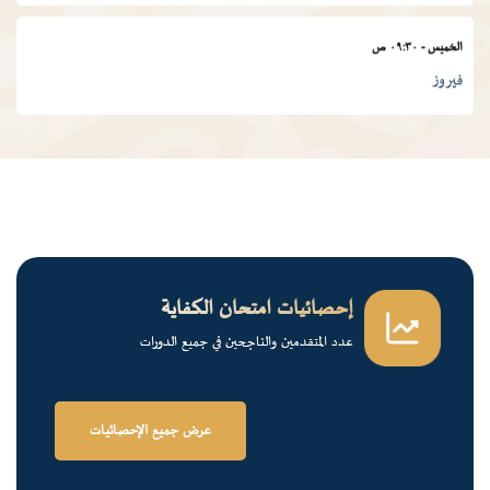
الخميس
-
٠٩:٣٠ ص
فيروز
الجمعة
-
٠١:٠٠ م
درس ديني
الجمعة
-
١٢:٠٠ م
قرآن كريم
إحصائيات امتحان الكفاية
عدد المتقدمين والناجحين في جميع الدورات
الخميس
-
٠٢:٠٠ م
فرسان الضاد
عرض جميع الإحصائيات