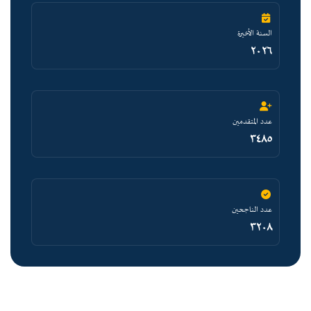
السنة الأخيرة
٢٠٢٦
عدد المتقدمين
٣٤٨٥
عدد الناجحين
٣٢٠٨