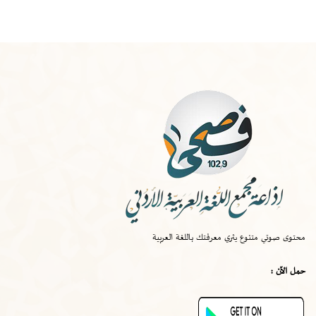
الخميس
-
١٠:٠٠ ص
صواب
محتوى صوتي متنوع يثري معرفتك باللغة العربية
الخميس
-
٠٩:٣٠ ص
حمل الآن :
قصة اختراع