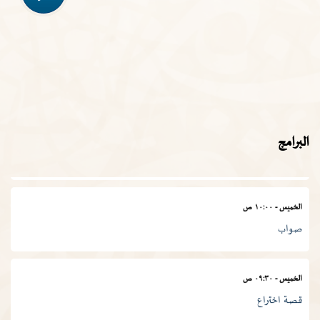
الأربعاء
-
١١:٣٠ ص
في المصطلح العلمي
الخميس
-
١١:٠٠ ص
البرامج
المجمع في أسبوع
الخميس
-
١٠:٠٠ ص
صواب
الخميس
-
٠٩:٣٠ ص
قصة اختراع