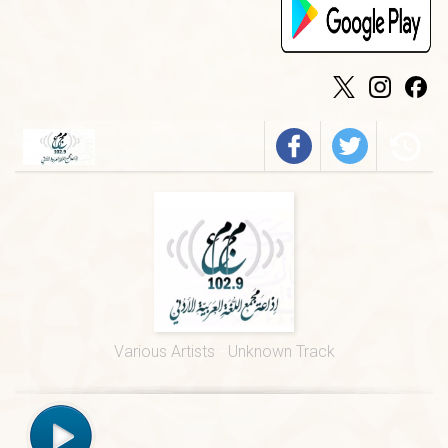
الخميس
-
٠٩:٣٠ ص
فيروز
الجمعة
-
٠١:٠٠ م
درس ديني
الجمعة
-
١٢:٠٠ م
قرآن كريم
الخميس
-
٠٢:٠٠ م
فرسان الضاد
الخميس
-
٠١:٠٠ م
قيم السور القرآنية