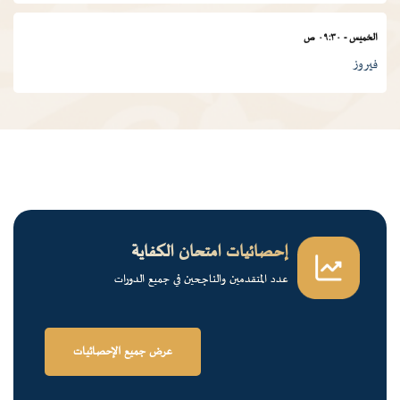
الخميس
-
٠٩:٣٠ ص
فيروز
الجمعة
-
٠١:٠٠ م
درس ديني
الجمعة
-
١٢:٠٠ م
قرآن كريم
إحصائيات امتحان الكفاية
عدد المتقدمين والناجحين في جميع الدورات
الخميس
-
٠٢:٠٠ م
فرسان الضاد
عرض جميع الإحصائيات