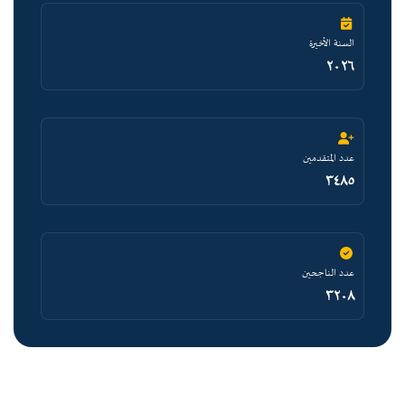
السنة الأخيرة
٢٠٢٦
عدد المتقدمين
٣٤٨٥
عدد الناجحين
٣٢٠٨