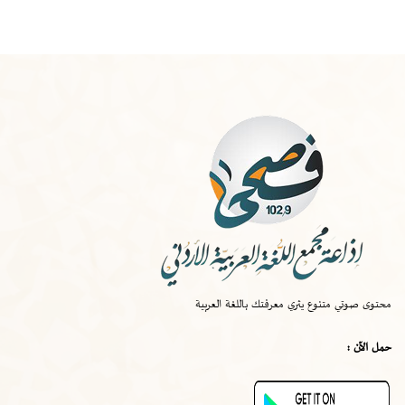
الخميس
-
١٠:٠٠ ص
صواب
محتوى صوتي متنوع يثري معرفتك باللغة العربية
الخميس
-
٠٩:٣٠ ص
حمل الآن :
قصة اختراع