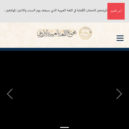
أسماء المرشحين لامتحان الكفاية في اللغة العربية الذي سيعقد يوم السبت والاثنين الموافقين ٨، ١٠/ ٨/ ٢٠٢٦م
آخر الأخبار
Next
Previous