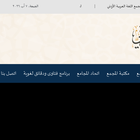
غة العربية الأردني
لجنة صندوق الاستثمار تعقد اجتماعها الأول
السفير
الجمعة، ٧ آب ٢٠٢٦
مكتبة المجمع
اتحاد المجامع
برنامج فتاوى ودقائق لغوية
اتصل بنا