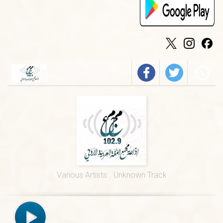
الخميس
-
٠٩:٣٠ ص
فيروز
الجمعة
-
٠١:٠٠ م
درس ديني
الجمعة
-
١٢:٠٠ م
قرآن كريم
الخميس
-
٠٢:٠٠ م
فرسان الضاد
الخميس
-
٠١:٠٠ م
قيم السور القرآنية