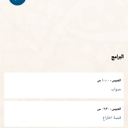
الأربعاء
-
١١:٣٠ ص
في المصطلح العلمي
الخميس
-
١١:٠٠ ص
المجمع في أسبوع
البرامج
الخميس
-
١٠:٠٠ ص
صواب
الخميس
-
٠٩:٣٠ ص
قصة اختراع