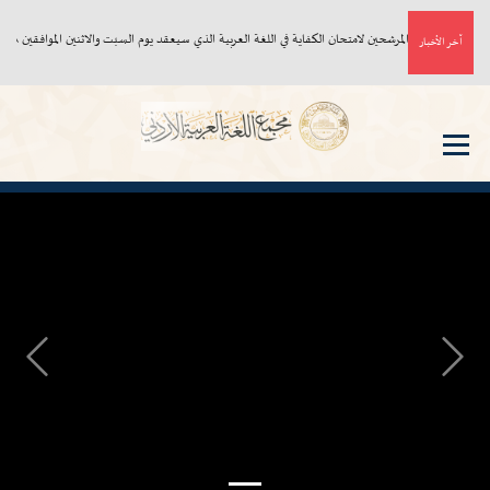
أسماء المرشحين لامتحان الكفاية في اللغة العربية الذي سيعقد يوم السبت والاثنين الموافقين ٨، ١٠/ ٨/ ٢٠٢٦م
آخر الأخبار
Next
Previous