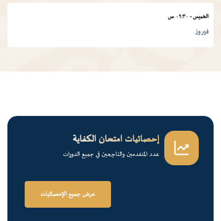
الخميس
-
٠٩:٣٠ ص
فيروز
الجمعة
-
٠١:٠٠ م
درس ديني
الجمعة
-
١٢:٠٠ م
قرآن كريم
إحصائيات امتحان الكفاية
عدد المتقدمين والناجحين في جميع الدورات
الخميس
-
٠٢:٠٠ م
فرسان الضاد
عرض جميع الإحصائيات