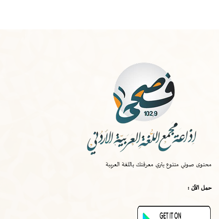
الخميس
-
١٠:٠٠ ص
صواب
محتوى صوتي متنوع يثري معرفتك باللغة العربية
الخميس
-
٠٩:٣٠ ص
حمل الآن :
قصة اختراع