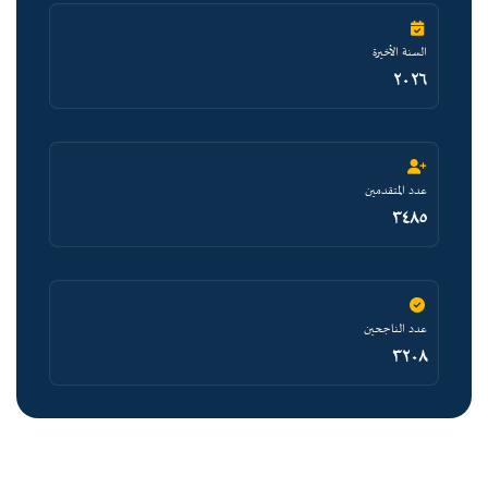
السنة الأخيرة
٢٠٢٦
عدد المتقدمين
٣٤٨٥
عدد الناجحين
٣٢٠٨