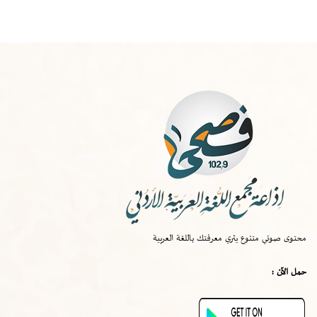
الخميس
-
١٠:٠٠ ص
صواب
محتوى صوتي متنوع يثري معرفتك باللغة العربية
الخميس
-
٠٩:٣٠ ص
حمل الآن :
قصة اختراع