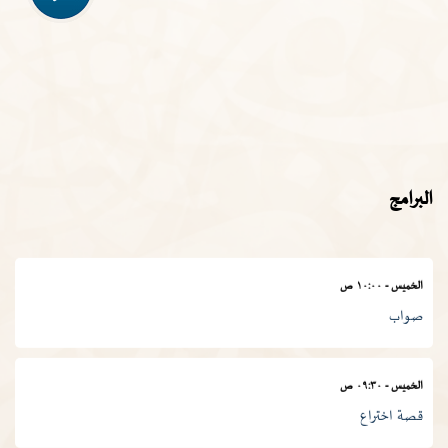
الأربعاء
-
١١:٣٠ ص
في المصطلح العلمي
الخميس
-
١١:٠٠ ص
المجمع في أسبوع
البرامج
الخميس
-
١٠:٠٠ ص
صواب
الخميس
-
٠٩:٣٠ ص
قصة اختراع