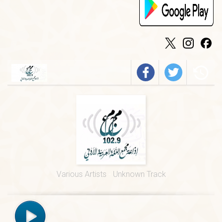
الخميس
-
٠٩:٣٠ ص
فيروز
الجمعة
-
٠١:٠٠ م
درس ديني
الجمعة
-
١٢:٠٠ م
قرآن كريم
الخميس
-
٠٢:٠٠ م
فرسان الضاد
الخميس
-
٠١:٠٠ م
قيم السور القرآنية