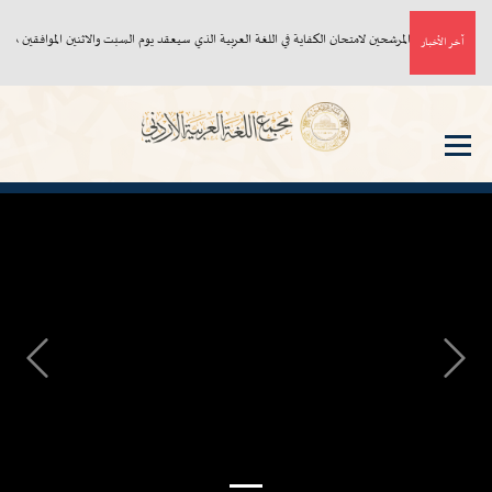
أسماء المرشحين لامتحان الكفاية في اللغة العربية الذي سيعقد يوم السبت والاثنين الموافقين ٨، ١٠/ ٨/ ٢٠٢٦م
آخر الأخبار
Next
Previous