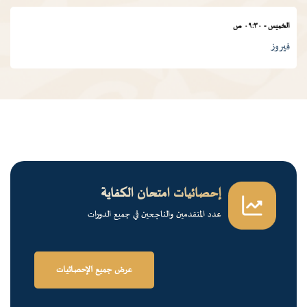
الخميس
-
٠٩:٣٠ ص
فيروز
الجمعة
-
٠١:٠٠ م
درس ديني
الجمعة
-
١٢:٠٠ م
قرآن كريم
إحصائيات امتحان الكفاية
عدد المتقدمين والناجحين في جميع الدورات
الخميس
-
٠٢:٠٠ م
فرسان الضاد
عرض جميع الإحصائيات