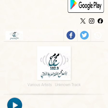
الخميس
-
٠٩:٣٠ ص
فيروز
الجمعة
-
٠١:٠٠ م
درس ديني
الجمعة
-
١٢:٠٠ م
قرآن كريم
الخميس
-
٠٢:٠٠ م
فرسان الضاد
الخميس
-
٠١:٠٠ م
قيم السور القرآنية