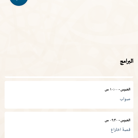
الأربعاء
-
١١:٣٠ ص
في المصطلح العلمي
الخميس
-
١١:٠٠ ص
البرامج
المجمع في أسبوع
الخميس
-
١٠:٠٠ ص
صواب
الخميس
-
٠٩:٣٠ ص
قصة اختراع