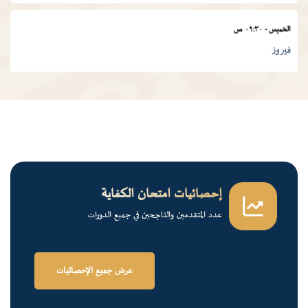
الخميس
-
٠٩:٣٠ ص
فيروز
الجمعة
-
٠١:٠٠ م
درس ديني
الجمعة
-
١٢:٠٠ م
قرآن كريم
إحصائيات امتحان الكفاية
عدد المتقدمين والناجحين في جميع الدورات
الخميس
-
٠٢:٠٠ م
فرسان الضاد
عرض جميع الإحصائيات