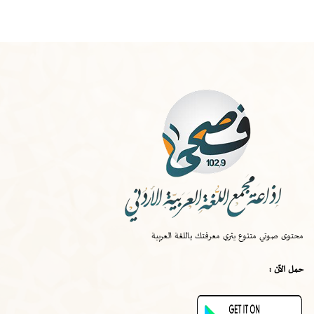
الخميس
-
١٠:٠٠ ص
صواب
محتوى صوتي متنوع يثري معرفتك باللغة العربية
الخميس
-
٠٩:٣٠ ص
حمل الآن :
قصة اختراع