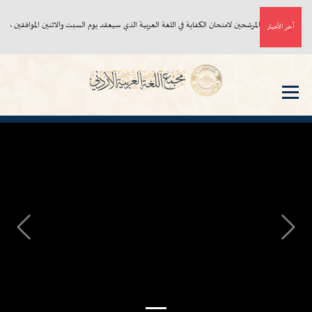
أسماء المرشحين لامتحان الكفاية في اللغة العربية الذي سيعقد يوم السبت والاثنين الموافقين ٨، ١٠/ ٨/ ٢٠٢٦م
آخر الأخبار
Next
Previous