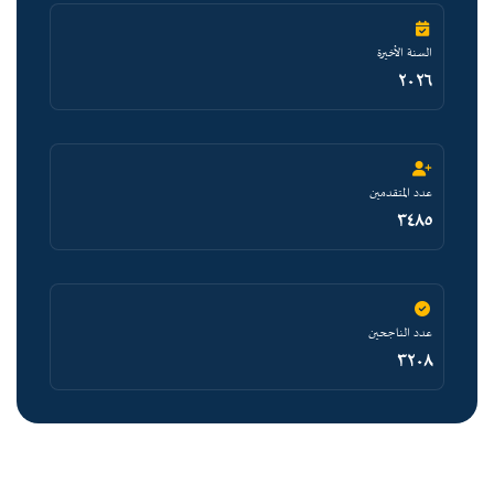
السنة الأخيرة
٢٠٢٦
عدد المتقدمين
٣٤٨٥
عدد الناجحين
٣٢٠٨