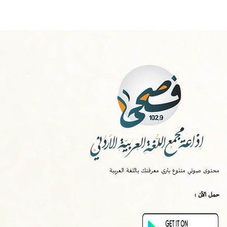
الخميس
-
١٠:٠٠ ص
صواب
محتوى صوتي متنوع يثري معرفتك باللغة العربية
الخميس
-
٠٩:٣٠ ص
حمل الآن :
قصة اختراع