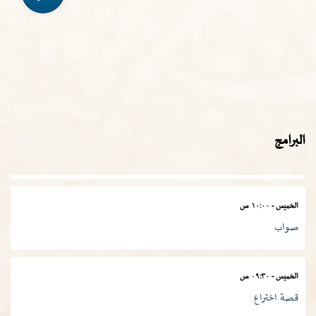
قيم السور القرآنية
الأربعاء
-
١١:٣٠ ص
في المصطلح العلمي
الخميس
-
١١:٠٠ ص
البرامج
المجمع في أسبوع
الخميس
-
١٠:٠٠ ص
صواب
الخميس
-
٠٩:٣٠ ص
قصة اختراع