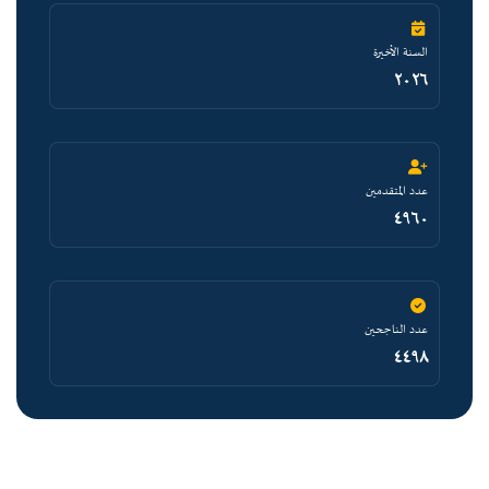
السنة الأخيرة
٢٠٢٦
عدد المتقدمين
٤٩٦٠
عدد الناجحين
٤٤٩٨