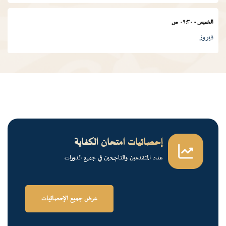
الخميس
-
٠٩:٣٠ ص
فيروز
الجمعة
-
٠١:٠٠ م
درس ديني
الجمعة
-
١٢:٠٠ م
قرآن كريم
إحصائيات امتحان الكفاية
عدد المتقدمين والناجحين في جميع الدورات
الخميس
-
٠٢:٠٠ م
فرسان الضاد
عرض جميع الإحصائيات