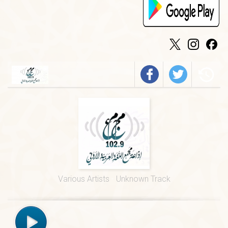
الخميس
-
٠٩:٣٠ ص
فيروز
الجمعة
-
٠١:٠٠ م
درس ديني
الجمعة
-
١٢:٠٠ م
قرآن كريم
الخميس
-
٠٢:٠٠ م
فرسان الضاد
الخميس
-
٠١:٠٠ م