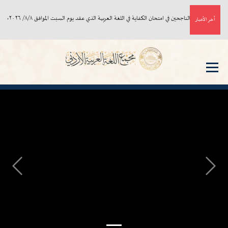
أسماء الناجحين في امتحان الكفاية في اللغة العربية الذي عقد يوم السبت الموافق ٨/٨/ ٢٠٢٦م
آخر الأخبار
Next
Previous