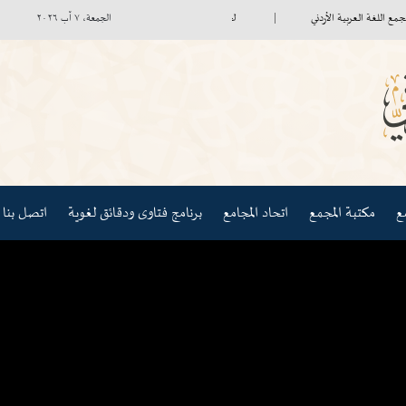
غة العربية الأردني
لجنة صندوق الاستثمار تعقد اجتماعها الأول
السفير
الجمعة، ٧ آب ٢٠٢٦
مكتبة المجمع
اتحاد المجامع
برنامج فتاوى ودقائق لغوية
اتصل بنا