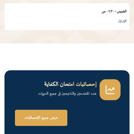
الخميس
-
٠٩:٣٠ ص
فيروز
الجمعة
-
٠١:٠٠ م
درس ديني
الجمعة
-
١٢:٠٠ م
قرآن كريم
إحصائيات امتحان الكفاية
عدد المتقدمين والناجحين في جميع الدورات
الخميس
-
٠٢:٠٠ م
فرسان الضاد
عرض جميع الإحصائيات