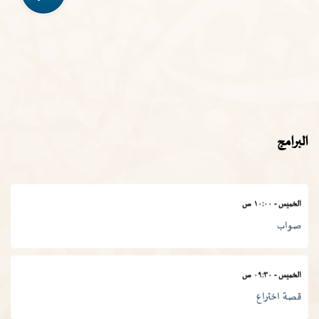
الأربعاء
-
١١:٣٠ ص
في المصطلح العلمي
الخميس
-
١١:٠٠ ص
البرامج
المجمع في أسبوع
الخميس
-
١٠:٠٠ ص
صواب
الخميس
-
٠٩:٣٠ ص
قصة اختراع