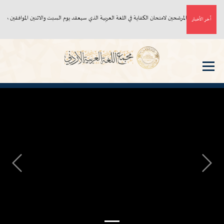
أسماء المرشحين لامتحان الكفاية في اللغة العربية الذي سيعقد يوم السبت والاثنين الموافقين ٨، ١٠/ ٨/ ٢٠٢٦م
آخر الأخبار
Next
Previous