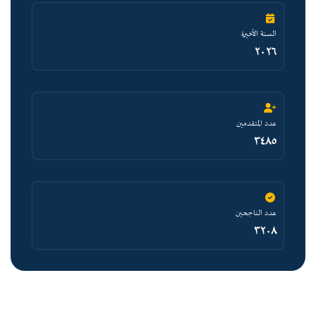
السنة الأخيرة
٢٠٢٦
عدد المتقدمين
٣٤٨٥
عدد الناجحين
٣٢٠٨