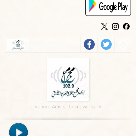
الخميس
-
٠٩:٣٠ ص
فيروز
الجمعة
-
٠١:٠٠ م
درس ديني
الجمعة
-
١٢:٠٠ م
قرآن كريم
الخميس
-
٠٢:٠٠ م
فرسان الضاد
الخميس
-
٠١:٠٠ م
قيم السور القرآنية