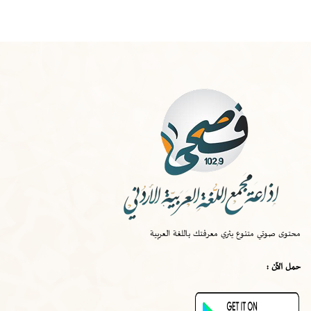
الخميس
-
١٠:٠٠ ص
صواب
محتوى صوتي متنوع يثري معرفتك باللغة العربية
الخميس
-
٠٩:٣٠ ص
حمل الآن :
قصة اختراع