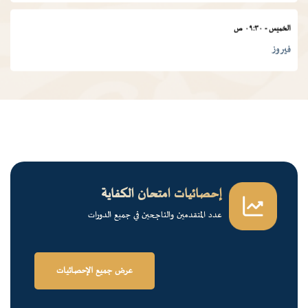
الخميس
-
٠٩:٣٠ ص
فيروز
الجمعة
-
٠١:٠٠ م
درس ديني
الجمعة
-
١٢:٠٠ م
قرآن كريم
إحصائيات امتحان الكفاية
عدد المتقدمين والناجحين في جميع الدورات
الخميس
-
٠٢:٠٠ م
فرسان الضاد
عرض جميع الإحصائيات