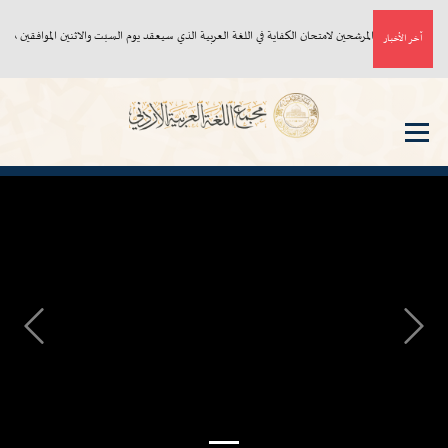
أسماء المرشحين لامتحان الكفاية في اللغة العربية الذي سيعقد يوم السبت والاثنين الموافقين ٨، ١٠/ ٨/ ٢٠٢٦م
آخر الأخبار
Next
Previous