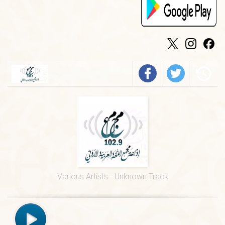
الخميس
-
٠٩:٣٠ ص
فيروز
الجمعة
-
٠١:٠٠ م
درس ديني
الجمعة
-
١٢:٠٠ م
قرآن كريم
الخميس
-
٠٢:٠٠ م
فرسان الضاد
الخميس
-
٠١:٠٠ م
قيم السور القرآنية