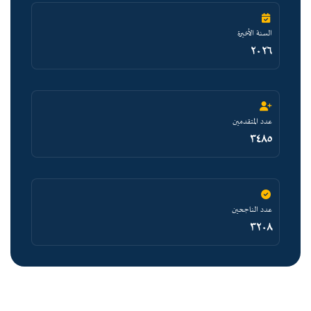
السنة الأخيرة
٢٠٢٦
عدد المتقدمين
٣٤٨٥
عدد الناجحين
٣٢٠٨