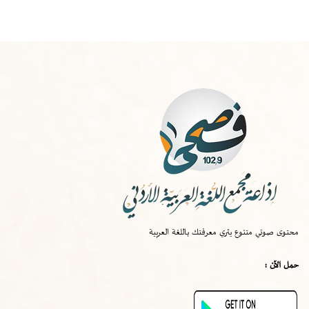
الخميس
-
١٠:٠٠ ص
صواب
محتوى صوتي متنوع يثري معرفتك باللغة العربية
الخميس
-
٠٩:٣٠ ص
حمل الآن :
قصة اختراع