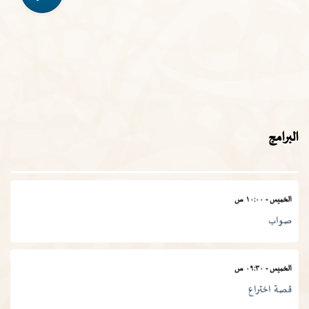
الأربعاء
-
١١:٣٠ ص
في المصطلح العلمي
الخميس
-
١١:٠٠ ص
البرامج
المجمع في أسبوع
الخميس
-
١٠:٠٠ ص
صواب
الخميس
-
٠٩:٣٠ ص
قصة اختراع