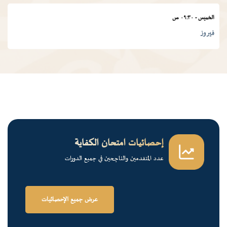
الخميس
-
٠٩:٣٠ ص
فيروز
الجمعة
-
٠١:٠٠ م
درس ديني
الجمعة
-
١٢:٠٠ م
قرآن كريم
إحصائيات امتحان الكفاية
عدد المتقدمين والناجحين في جميع الدورات
الخميس
-
٠٢:٠٠ م
فرسان الضاد
عرض جميع الإحصائيات