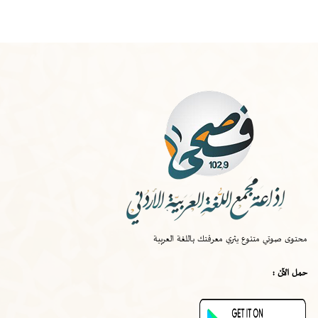
الخميس
-
١٠:٠٠ ص
صواب
محتوى صوتي متنوع يثري معرفتك باللغة العربية
الخميس
-
٠٩:٣٠ ص
قصة اختراع
حمل الآن :