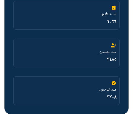
السنة الأخيرة
٢٠٢٦
عدد المتقدمين
٣٤٨٥
عدد الناجحين
٣٢٠٨