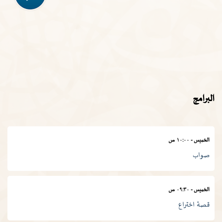
الأربعاء
-
١١:٣٠ ص
في المصطلح العلمي
الخميس
-
١١:٠٠ ص
المجمع في أسبوع
البرامج
الخميس
-
١٠:٠٠ ص
صواب
الخميس
-
٠٩:٣٠ ص
قصة اختراع