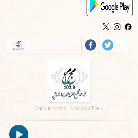
الخميس
-
٠٩:٣٠ ص
فيروز
الجمعة
-
٠١:٠٠ م
درس ديني
الجمعة
-
١٢:٠٠ م
قرآن كريم
الخميس
-
٠٢:٠٠ م
فرسان الضاد
الخميس
-
٠١:٠٠ م
قيم السور القرآنية