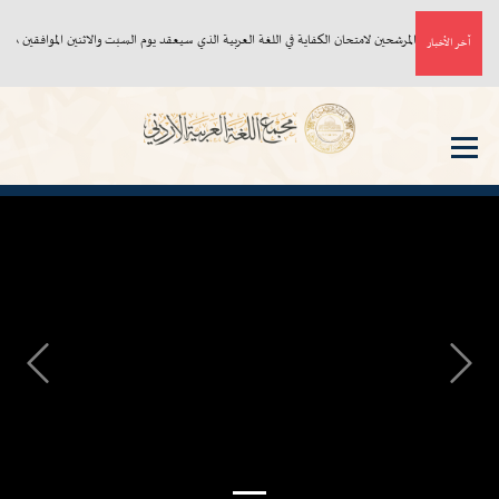
أسماء المرشحين لامتحان الكفاية في اللغة العربية الذي سيعقد يوم السبت والاثنين الموافقين ٨، ١٠/ ٨/ ٢٠٢٦م
آخر الأخبار
Next
Previous