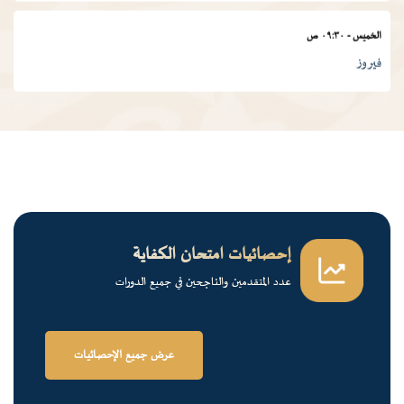
الخميس
-
٠٩:٣٠ ص
فيروز
الجمعة
-
٠١:٠٠ م
درس ديني
الجمعة
-
١٢:٠٠ م
قرآن كريم
إحصائيات امتحان الكفاية
عدد المتقدمين والناجحين في جميع الدورات
الخميس
-
٠٢:٠٠ م
فرسان الضاد
عرض جميع الإحصائيات