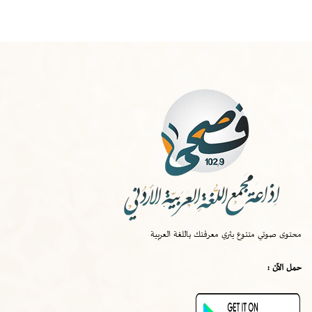
الخميس
-
١٠:٠٠ ص
صواب
محتوى صوتي متنوع يثري معرفتك باللغة العربية
الخميس
-
٠٩:٣٠ ص
حمل الآن :
قصة اختراع