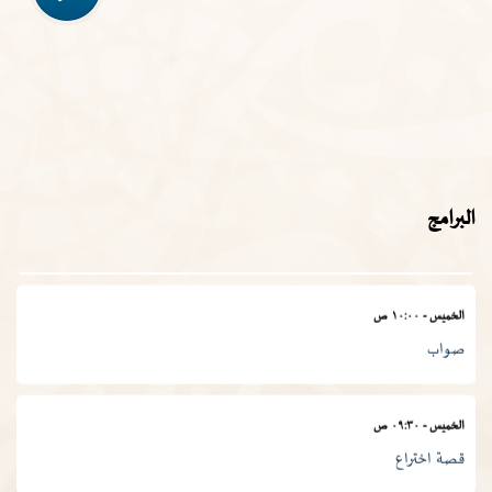
الأربعاء
-
١١:٣٠ ص
في المصطلح العلمي
الخميس
-
١١:٠٠ ص
المجمع في أسبوع
البرامج
الخميس
-
١٠:٠٠ ص
صواب
الخميس
-
٠٩:٣٠ ص
قصة اختراع