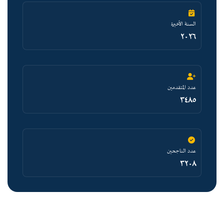
السنة الأخيرة
٢٠٢٦
عدد المتقدمين
٣٤٨٥
عدد الناجحين
٣٢٠٨