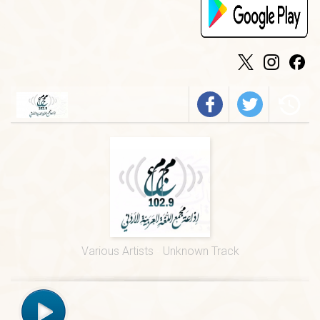
الخميس
-
٠٩:٣٠ ص
فيروز
الجمعة
-
٠١:٠٠ م
درس ديني
الجمعة
-
١٢:٠٠ م
قرآن كريم
الخميس
-
٠٢:٠٠ م
فرسان الضاد
الخميس
-
٠١:٠٠ م
قيم السور القرآنية