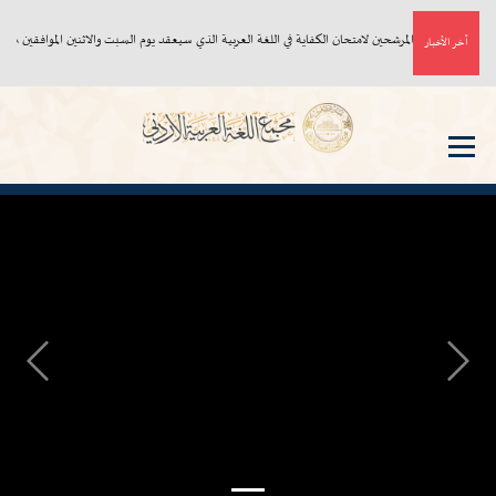
أسماء المرشحين لامتحان الكفاية في اللغة العربية الذي سيعقد يوم السبت والاثنين الموافقين ٨، ١٠/ ٨/ ٢٠٢٦م
آخر الأخبار
Next
Previous