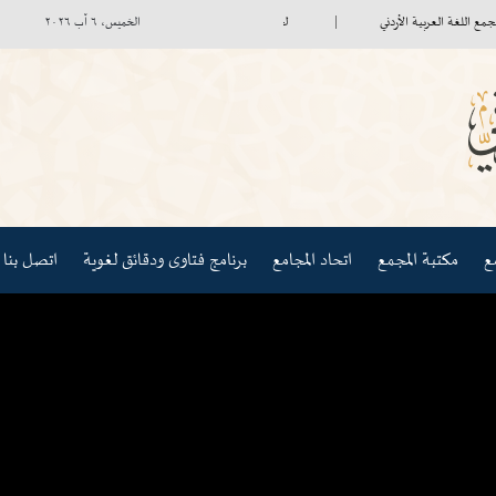
غة العربية الأردني
لجنة صندوق الاستثمار تعقد اجتماعها الأول
السفير
الخميس، ٦ آب ٢٠٢٦
مكتبة المجمع
اتحاد المجامع
برنامج فتاوى ودقائق لغوية
اتصل بنا