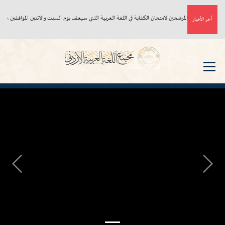
أسماء المرشحين لامتحان الكفاية في اللغة العربية الذي سيعقد يوم السبت والاثنين الموافقين ٨، ١٠/ ٨/ ٢٠٢٦م
آخر الأخبار
Next
Previous