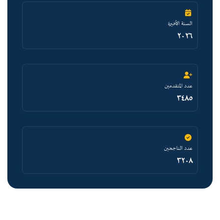
السنة الأخيرة
٢٠٢٦
عدد المتقدمين
٣٤٨٥
عدد الناجحين
٣٢٠٨