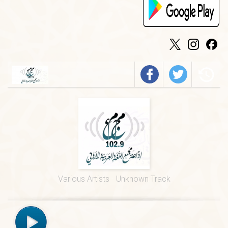
الخميس
-
٠٢:٠٠ م
فرسان الضاد
الخميس
-
٠١:٠٠ م
قيم السور القرآنية
الأربعاء
-
١١:٣٠ ص
في المصطلح العلمي
الخميس
-
١١:٠٠ ص
المجمع في أسبوع
الخميس
-
١٠:٠٠ ص