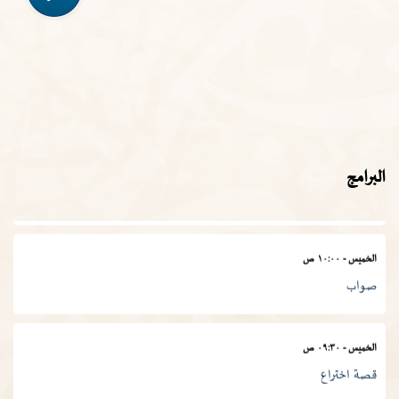
الأربعاء
-
١١:٣٠ ص
في المصطلح العلمي
الخميس
-
١١:٠٠ ص
البرامج
المجمع في أسبوع
الخميس
-
١٠:٠٠ ص
صواب
الخميس
-
٠٩:٣٠ ص
قصة اختراع