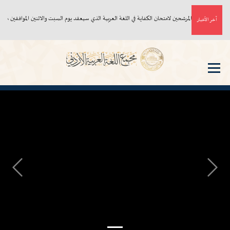
أسماء المرشحين لامتحان الكفاية في اللغة العربية الذي سيعقد يوم السبت والاثنين الموافقين ٨، ١٠/ ٨/ ٢٠٢٦م
آخر الأخبار
Next
Previous