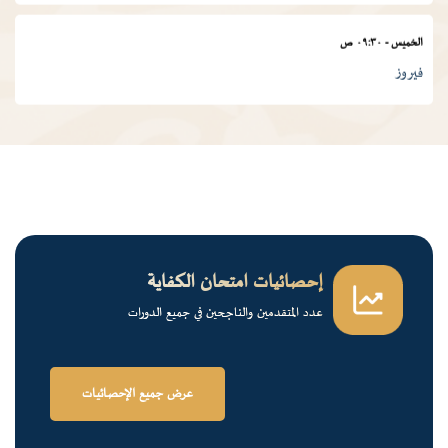
الخميس
-
٠٩:٣٠ ص
فيروز
الجمعة
-
٠١:٠٠ م
درس ديني
الجمعة
-
١٢:٠٠ م
قرآن كريم
إحصائيات امتحان الكفاية
عدد المتقدمين والناجحين في جميع الدورات
الخميس
-
٠٢:٠٠ م
فرسان الضاد
عرض جميع الإحصائيات