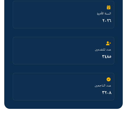
السنة الأخيرة
٢٠٢٦
عدد المتقدمين
٣٤٨٥
عدد الناجحين
٣٢٠٨