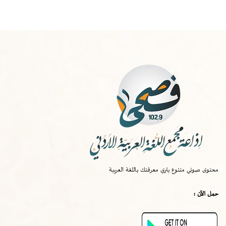
الخميس
-
١٠:٠٠ ص
صواب
محتوى صوتي متنوع يثري معرفتك باللغة العربية
الخميس
-
٠٩:٣٠ ص
حمل الآن :
قصة اختراع