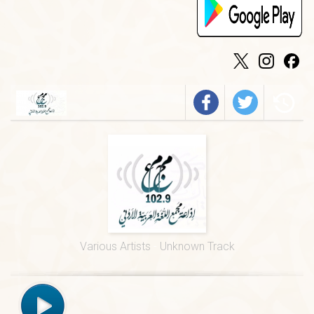
الخميس
-
٠٩:٣٠ ص
فيروز
الجمعة
-
٠١:٠٠ م
درس ديني
الجمعة
-
١٢:٠٠ م
قرآن كريم
الخميس
-
٠٢:٠٠ م
فرسان الضاد
الخميس
-
٠١:٠٠ م
قيم السور القرآنية